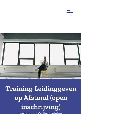
Training Leidinggeven
op Afstand (open
inschrijving)
wo 02 jun
  |  
Online training