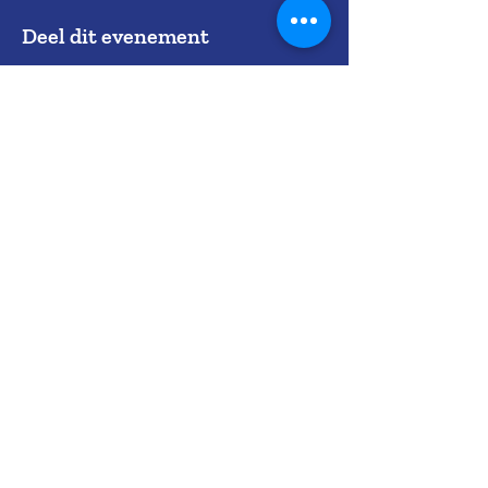
Deel dit evenement
© 2021 Smart Life Academy
contact
info@smartlifeacademy.nl
algemene voorwaarden
privacy policy