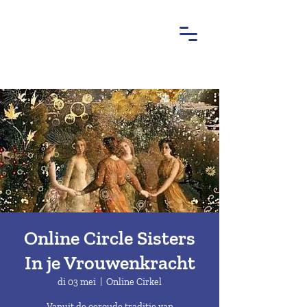
Online Circle Sisters
In je Vrouwenkracht
di 03 mei
  |  
Online Cirkel
Vanuit de oeroude traditie van