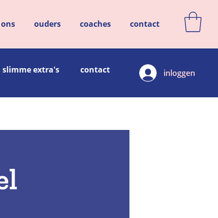
 ons
ouders
coaches
contact
slimme extra's
contact
inloggen
el