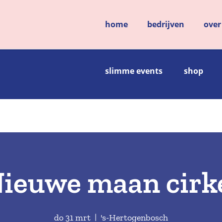
home
bedrijven
over
slimme events
shop
ieuwe maan cirk
do 31 mrt
  |  
's-Hertogenbosch