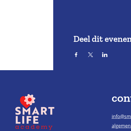
Deel dit evene
con
info@sma
algemen