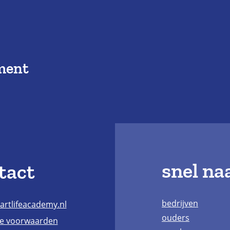
ment
snel na
tact
bedrijven
rtlifeacademy.nl
ouders
e voorwaarden