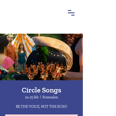
Circle Songs
za 25 feb
  |  
Rosmalen
BE THE VOICE, NOT THE ECHO